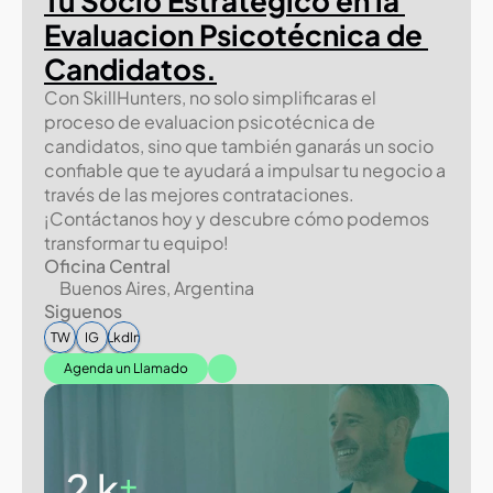
Tu Socio Estratégico en la 
Evaluacion Psicotécnica de 
Candidatos.
Con SkillHunters, no solo simplificaras el 
proceso de evaluacion psicotécnica de 
candidatos, sino que también ganarás un socio 
confiable que te ayudará a impulsar tu negocio a 
través de las mejores contrataciones. 
¡Contáctanos hoy y descubre cómo podemos 
transformar tu equipo!
Oficina Central
Buenos Aires, Argentina
Siguenos
TW
IG
Lkdln
Agenda un Llamado
2 k
+