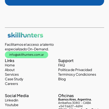
Facilitamos el acceso  a talento 
especializado On-Demand.
info@skillhunters.com.ar
Links
Support
Home
FAQ
About
Politica de Privacidad
Services
Terminos y Condiciones
Case Study
Blog
Careers
Social Media
Oficinas
Buenos Aires, Argentina.
Linkedin
Arribeños 3080  - CABA
Youtube
+54 11 
6627-4694