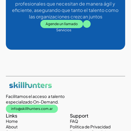
profesionales que necesitan de manera ágil y 
eficiente, asegurando que tanto el talento como 
las organizaciones crezcan juntos
Agende un llamado
Servicios
Facilitamos el acceso  a talento 
especializado On-Demand.
info@skillhunters.com.ar
Links
Support
Home
FAQ
About
Politica de Privacidad