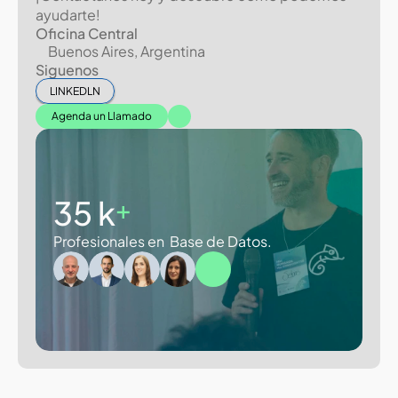
ayudarte!
Oficina Central
Buenos Aires, Argentina
Siguenos
LINKEDLN
Agenda un Llamado
35 k
+
Profesionales en  Base de Datos.