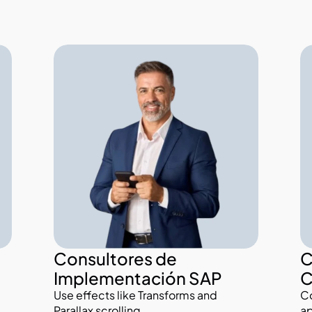
Consultores de 
C
Implementación SAP
C
Use effects like Transforms and 
Co
Parallax scrolling.
ap