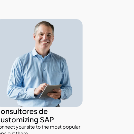
onsultores de 
ustomizing SAP
nnect your site to the most popular 
ps out there.